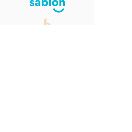
“C'était unanime : nos employés ont adoré
votre marque ! Vous avez été le grand coup de
cœur de 2025!”
- Bravad
Une vision audacieuse,
un impact réel
Un cadeau porteur de courage pour votre