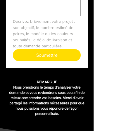
Décrivez brièvement votre projet : 
son objectif, le nombre estimé de 
paires, le modèle ou les couleurs 
souhaités, le délai de livraison et 
toute demande particulière.
Soumettre
REMARQUE
Nous prendrons le temps d’analyser votre
demande et vous reviendrons sous peu afin de
mieux comprendre vos besoins. Merci d’avoir
partagé les informations nécessaires pour que
nous puissions vous répondre de façon
personnalisée.