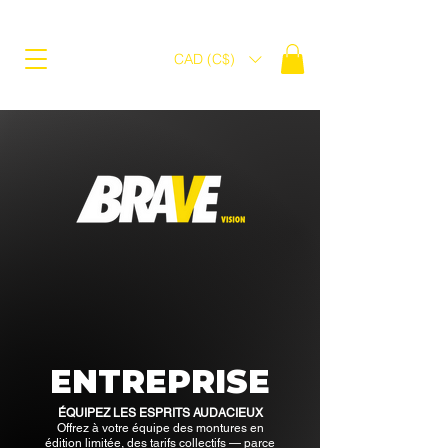
CAD (C$)
ENTREPRISE
ÉQUIPEZ LES ESPRITS AUDACIEUX
Offrez à votre équipe des montures en
édition limitée, des tarifs collectifs — parce