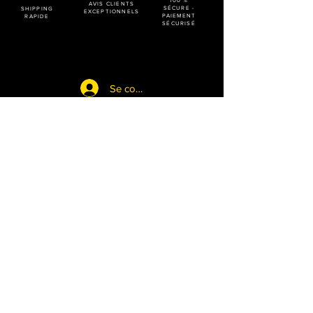
100 %
AVIS CLIENTS
SÉCURE -
SHIPPING
EXCEPTIONNELS
PAIEMENT
RAPIDE
SÉCURISÉ
Se connecter
Soyez le premier informé des
nouveaux produits et rejoignez la
famille.
soyez Brave