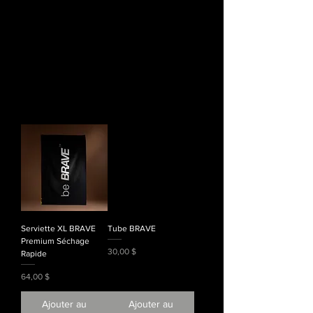
Serviette XL BRAVE
Tube BRAVE
Premium Séchage
Prix
30,00 $
Rapide
Prix
64,00 $
Ajouter au
Ajouter au