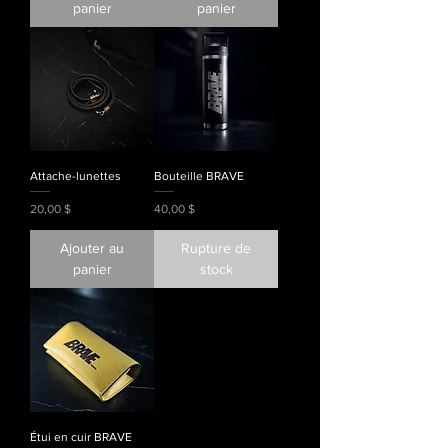
panier
panier
Attache-lunettes
Bouteille BRAVE
Prix
Prix
20,00 $
40,00 $
Ajouter au
Rupture de
panier
stock
Étui en cuir BRAVE