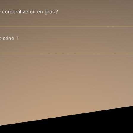
semaines).
corporative ou en gros ?
 préférentiels à partir de 10 paires. Remplissez le formulaire En
 délais de production et autres détails.
 série ?
n aléatoire. Vous pouvez inscrire vos numéros préférés (ex. : 007
onible, nous ferons de notre mieux pour l’honorer, mais aucune 