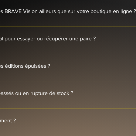
es BRAVE Vision ailleurs que sur votre boutique en ligne ?
ours disponible sur notre site web. Nous collaborons également a
lier CGS à Stoneham, Québec. Comme chaque édition est limitée
cial pour essayer ou récupérer une paire ?
on régulièrement : de nouveaux partenaires pourraient s’ajouter, 
ste prix.
sse physique, mais il s’agit d’un lieu à des fins fiscales et d’e
usement pas possible d’y accueillir des visiteurs ou de planifier
es éditions épuisées ?
n de nos détaillants partenaires.
 et jamais reproduit. Certains modèles emblématiques peuvent r
ajustements de design, numéros de série inédits. La ligne SUNS
assés ou en rupture de stock ?
 exemple. Une fois qu’une édition est marquée « Épuisée », cons
rares permettent parfois de remettre la main sur d’anciens modè
tat.Collection Héritage – pièces neuves à numéros de série bas, 
ement ?
. Toutes les sorties sont annoncées publiquement ; merci de ne 
paiement pour diviser votre achat en quatre versements égaux, sa