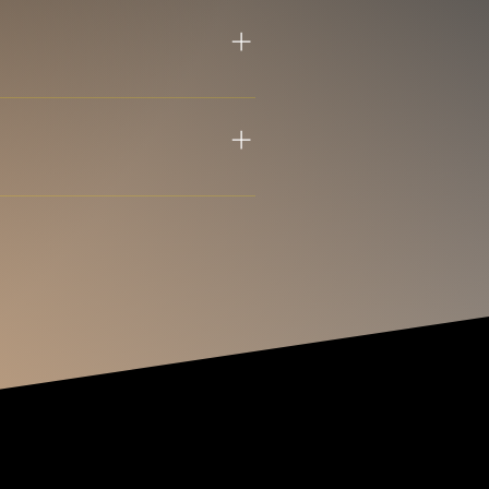
treprise et notre équipe vous
, 021, 145) dans les notes de
garantie ne peut être donnée.