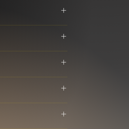
vec un cercle très restreint de
, aucun magasin ne propose tous
mais la liste restera courte afin
ntreposage — ce n’est pas un
 une cueillette sur place. Veuillez
evenir sous forme d’éditions «
EEKER, maintenant rendue à sa
idérez-la comme un grand cru :
les :B-Stock – échantillons
relancées à l’occasion via notre
pas envoyer de courriel pour un
ns intérêts (25 % aujourd’hui,