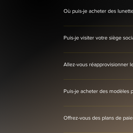
Où puis-je acheter des lunett
Notre inventaire complet est touj
détaillants — actuellement, Ate
Puis-je visiter votre siège so
les modèles. Consultez cette secti
de préserver l’exclusivité et un ju
Nous avons effectivement une adre
espace boutique. Il n’est malheure
Allez-vous réapprovisionner l
commander en ligne ou visiter l’u
Non. Chaque lancement est limité
Rebirth » — nouvelles couleurs, 
Puis-je acheter des modèles p
troisième édition, en est un bon
disparue à jamais.
Pas habituellement. Deux options 
légèrement utilisés en très bon é
Offrez-vous des plans de pai
infolettre et nos réseaux sociaux
accès anticipé.
Oui. Sélectionnez Sezzle lors du 