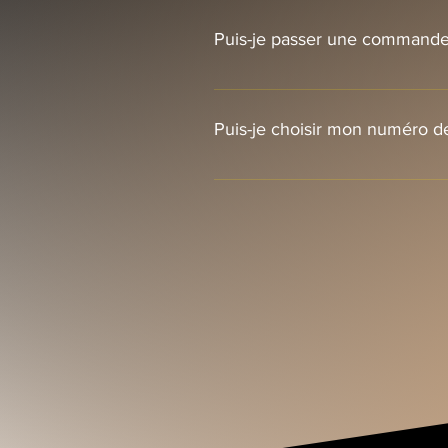
puis trois autres toutes les deux 
Puis-je passer une commande 
Absolument. Nous offrons des prix
confirmera les modèles, quantités,
Puis-je choisir mon numéro de
Les paires sont expédiées de faço
commande; si l’un d’eux est disp