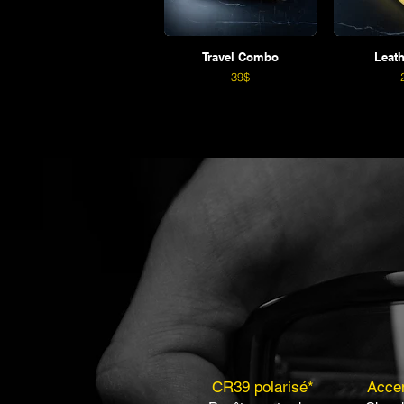
Travel Combo
Leath
39$
CR39 polarisé*
Accen