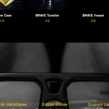
er Case
BRAVE Tumbler
BRAVE Vessel
22$
40$
30$
ts métalliques
Édition limitée
Gravure La