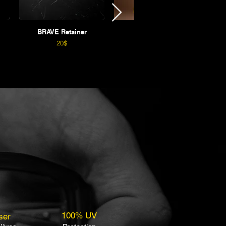
BRAVE Retainer
BRAVE Towel
20$
64$
100% UV
ser