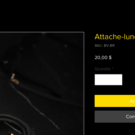
Attache-lun
SKU : BV-BR
Prix
20,00 $
Quantité
*
Aj
Com