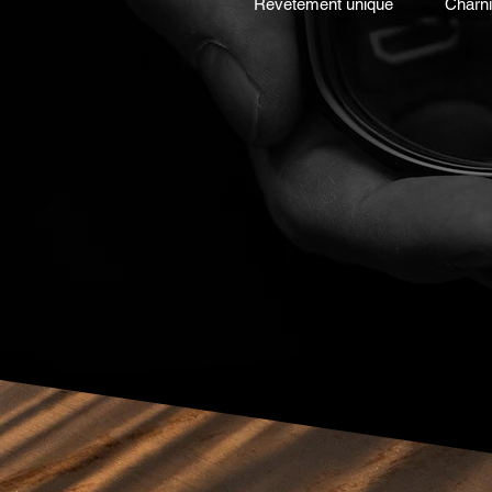
Revêtement unique
Charni