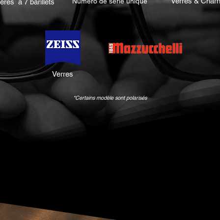
Verres & Charn
Numéro de série unique
ères à 7 barillets
Verres
*Certains modèle sont polarisés