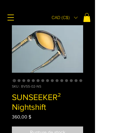
CAD (C$)
SKU : BVSS-02-NS
SUNSEEKER²
Nightshift
Prix
360,00 $
Rupture de stock