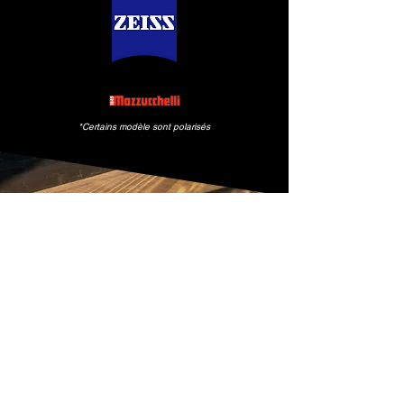
*Certains modèle sont polarisés
AVIS D’INITIÉS
Les rares qui mettent la main
sur une édition BRAVE Vision
soulignent discrètement son
équilibre, sa clarté et son
raffinement — la preuve que
le vrai luxe n’a pas besoin de