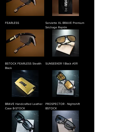
FEARLESS
Serviette XL BRAVE Premium
Séchage Rapide
BSTOCK FEARLESS Stealth
SUNSEEKER 1 Black #011
Black
BRAVE Handcrafted Leather
PROSPECTOR - Nightshift
Case B-STOCK
BSTOCK